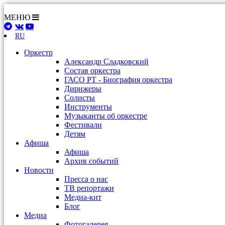
МЕНЮ
RU
Оркестр
Александр Сладковский
Состав оркестра
ГАСО РТ - Биография оркестра
Дирижеры
Солисты
Инструменты
Музыканты об оркестре
Фестивали
Детям
Афиша
Афиша
Архив событий
Новости
Пресса о нас
ТВ репортажи
Медиа-кит
Блог
Медиа
Фотогалерея