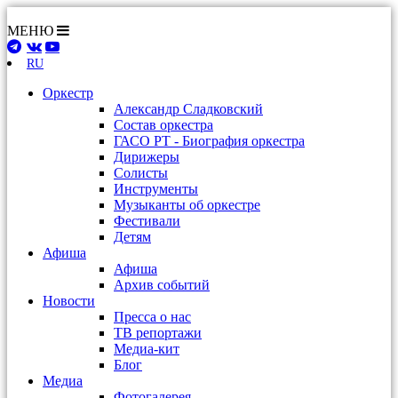
МЕНЮ
RU
Оркестр
Александр Сладковский
Состав оркестра
ГАСО РТ - Биография оркестра
Дирижеры
Солисты
Инструменты
Музыканты об оркестре
Фестивали
Детям
Афиша
Афиша
Архив событий
Новости
Пресса о нас
ТВ репортажи
Медиа-кит
Блог
Медиа
Фотогалерея