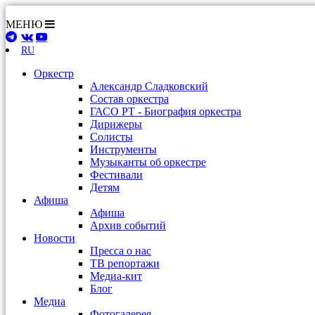
МЕНЮ
RU
Оркестр
Александр Сладковский
Состав оркестра
ГАСО РТ - Биография оркестра
Дирижеры
Солисты
Инструменты
Музыканты об оркестре
Фестивали
Детям
Афиша
Афиша
Архив событий
Новости
Пресса о нас
ТВ репортажи
Медиа-кит
Блог
Медиа
Фотогалерея