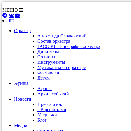
МЕНЮ
RU
Оркестр
Александр Сладковский
Состав оркестра
ГАСО РТ - Биография оркестра
Дирижеры
Солисты
Инструменты
Музыканты об оркестре
Фестивали
Детям
Афиша
Афиша
Архив событий
Новости
Пресса о нас
ТВ репортажи
Медиа-кит
Блог
Медиа
Фотогалерея