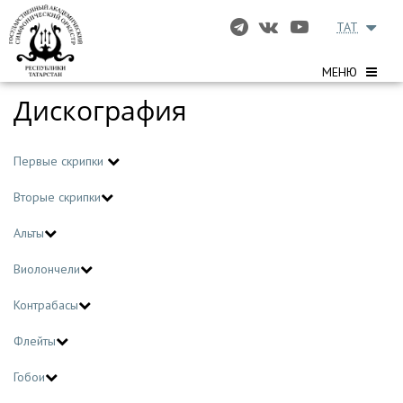
TAT
МЕНЮ
Дискография
Первые скрипки
Вторые скрипки
Альты
Виолончели
Контрабасы
Флейты
Гобои