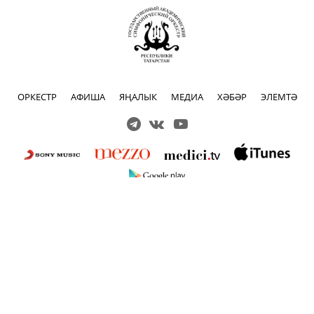
ОРКЕСТР
АФИША
ЯҢАЛЫК
МЕДИА
ХӘБӘР
ЭЛЕМТӘ
Решаем вместе