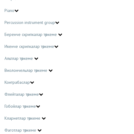
Piano
Percussion instrument group
Беренче скрипкалар төркеме
Икенче скрипкалар төркеме
Альтлар төркеме
Виолончельләр төркеме
Контрабаслар
Флейталар төркеме
Гобойлар төркеме
Кларнетлар төркеме
Фаготлар төркеме