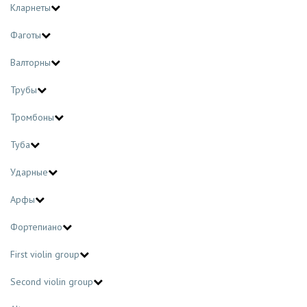
Кларнеты
Фаготы
Валторны
Трубы
Тромбоны
Туба
Ударные
Арфы
Фортепиано
First violin group
Second violin group