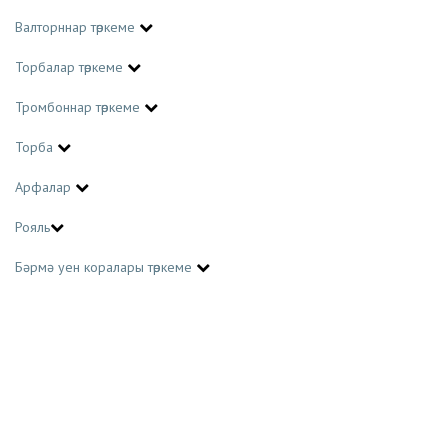
Валторннар төркеме
Торбалар төркеме
Тромбоннар төркеме
Торба
Арфалар
Рояль
Бәрмә уен коралары төркеме