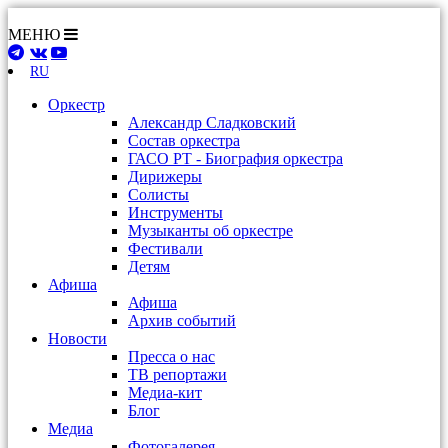
МЕНЮ
RU
Оркестр
Александр Сладковский
Состав оркестра
ГАСО РТ - Биография оркестра
Дирижеры
Солисты
Инструменты
Музыканты об оркестре
Фестивали
Детям
Афиша
Афиша
Архив событий
Новости
Пресса о нас
ТВ репортажи
Медиа-кит
Блог
Медиа
Фотогалерея