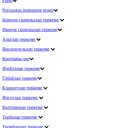
Piano
Percussion instrument group
Беренче скрипкалар төркеме
Икенче скрипкалар төркеме
Альтлар төркеме
Виолончельләр төркеме
Контрабаслар
Флейталар төркеме
Гобойлар төркеме
Кларнетлар төркеме
Фаготлар төркеме
Валторннар төркеме
Торбалар төркеме
Тромбоннар төркеме