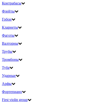
Контрабасы
Флейты
Гобои
Кларнеты
Фаготы
Валторны
Трубы
Тромбоны
Туба
Ударные
Арфы
Фортепиано
First violin group