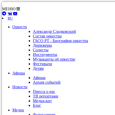
МЕНЮ
RU
Оркестр
Александр Сладковский
Состав оркестра
ГАСО РТ - Биография оркестра
Дирижеры
Солисты
Инструменты
Музыканты об оркестре
Фестивали
Детям
Афиша
Афиша
Архив событий
Новости
Пресса о нас
ТВ репортажи
Медиа-кит
Блог
Медиа
Фотогалерея