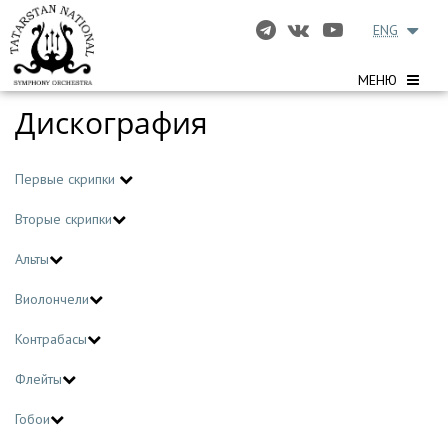
ENG
МЕНЮ
Дискография
Первые скрипки
Вторые скрипки
Альты
Виолончели
Контрабасы
Флейты
Гобои