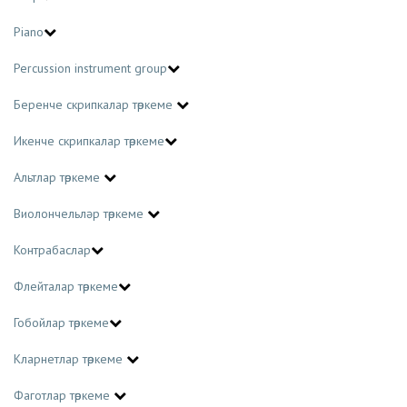
Piano
Percussion instrument group
Беренче скрипкалар төркеме
Икенче скрипкалар төркеме
Альтлар төркеме
Виолончельләр төркеме
Контрабаслар
Флейталар төркеме
Гобойлар төркеме
Кларнетлар төркеме
Фаготлар төркеме