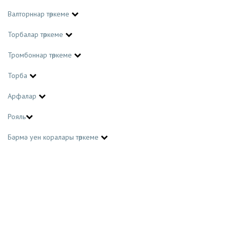
Валторннар төркеме
Торбалар төркеме
Тромбоннар төркеме
Торба
Арфалар
Рояль
Бәрмә уен коралары төркеме