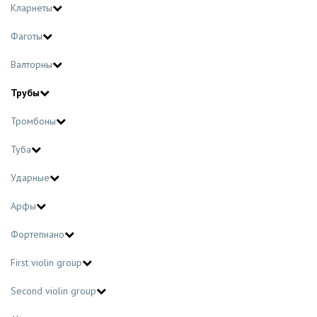
Кларнеты
Фаготы
Валторны
Трубы
Тромбоны
Туба
Ударные
Арфы
Фортепиано
First violin group
Second violin group