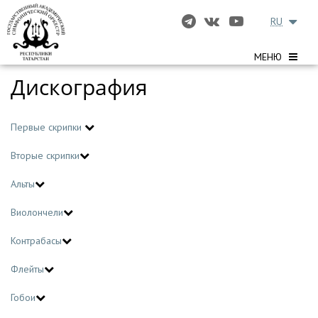
RU
МЕНЮ
Дискография
Первые скрипки
Вторые скрипки
Альты
Виолончели
Контрабасы
Флейты
Гобои