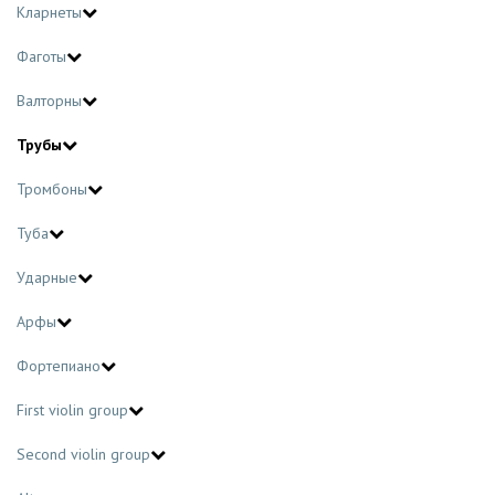
Кларнеты
Фаготы
Валторны
Трубы
Тромбоны
Туба
Ударные
Арфы
Фортепиано
First violin group
Second violin group