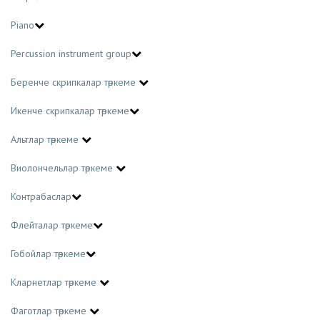
Piano
Percussion instrument group
Беренче скрипкалар төркеме
Икенче скрипкалар төркеме
Альтлар төркеме
Виолончельләр төркеме
Контрабаслар
Флейталар төркеме
Гобойлар төркеме
Кларнетлар төркеме
Фаготлар төркеме