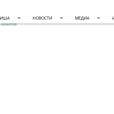
ФИША
НОВОСТИ
МЕДИА
нее
 Әхмәтов