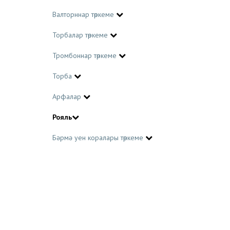
Валторннар төркеме
Торбалар төркеме
Тромбоннар төркеме
Торба
Арфалар
Рояль
Бәрмә уен коралары төркеме