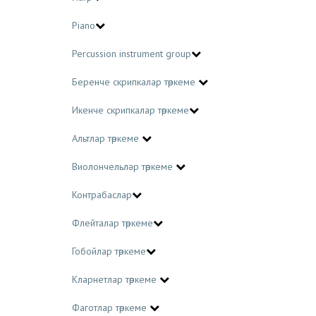
Piano
Percussion instrument group
Беренче скрипкалар төркеме
Икенче скрипкалар төркеме
Альтлар төркеме
Виолончельләр төркеме
Контрабаслар
Флейталар төркеме
Гобойлар төркеме
Кларнетлар төркеме
Фаготлар төркеме