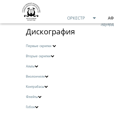
ОРКЕСТР
А
Подроб
Эдуард
Дискография
Первые скрипки
Вторые скрипки
Альты
Виолончели
Контрабасы
Флейты
Гобои