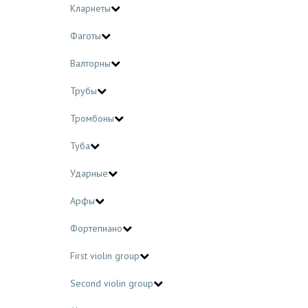
Кларнеты
Фаготы
Валторны
Трубы
Тромбоны
Туба
Ударные
Арфы
Фортепиано
First violin group
Second violin group